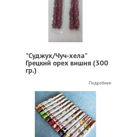
"Суджух/Чуч-хела"
Грецкий орех вишня (300
гр.)
Подробнее