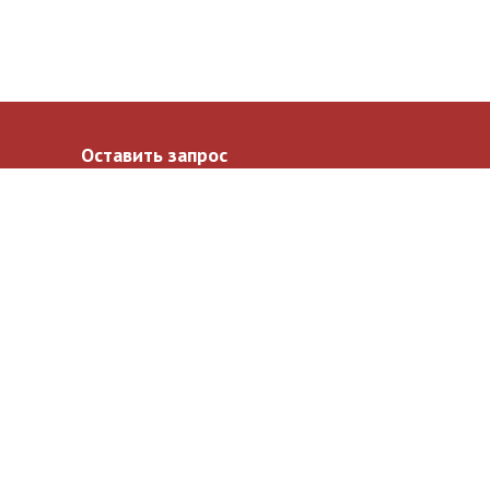
Оставить запрос
Ваше имя
*
Ваш email
*
Ваш телефон
*
Ваше сообщение
*