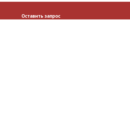
Оставить запрос
Ваше имя
*
Ваш email
*
Ваш телефон
*
Ваше сообщение
*
«Сочный чир» © 2017