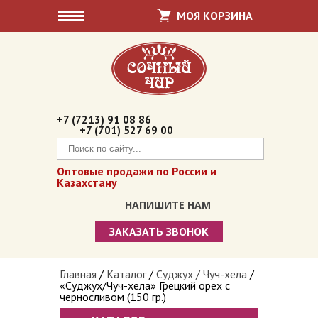
МОЯ КОРЗИНА
+7 (7213) 91 08 86
+7 (701) 527 69 00
Оптовые продажи по России и
Казахстану
НАПИШИТЕ НАМ
ЗАКАЗАТЬ ЗВОНОК
Сочный чир
Вы здесь
Главная
/
Каталог
/
Суджух / Чуч-хела
/
«Cуджух/Чуч-хела» Грецкий орех с
Суджух / Чуч-хела
черносливом (150 гр.)